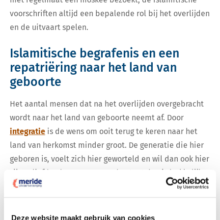
voorschriften altijd een bepalende rol bij het overlijden
en de uitvaart spelen.
Islamitische begrafenis en een
repatriëring naar het land van
geboorte
Het aantal mensen dat na het overlijden overgebracht
wordt naar het land van geboorte neemt af. Door
integratie
is de wens om ooit terug te keren naar het
land van herkomst minder groot. De generatie die hier
geboren is, voelt zich hier geworteld en wil dan ook hier
zijn geliefden begraven. Maar bestaat de uitdrukkelijke
wens om na het overlijden
gerepatrieerd
te worden,
ook dan heeft Meride alle kennis en kunde in huis om
dit te regelen met ruimte voor eventuele rituelen.
Deze website maakt gebruik van cookies