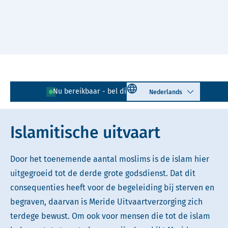
Naar hoofdinhoud
Lees voor
Uitleg woorden
Select language
Nu bereikbaar - bel direct!
085 - 401 81 23
Simpele tekst
Islamitische uitvaart
Door het toenemende aantal moslims is de islam hier
uitgegroeid tot de derde grote godsdienst. Dat dit
consequenties heeft voor de begeleiding bij sterven en
begraven, daarvan is Meride Uitvaartverzorging zich
terdege bewust. Om ook voor mensen die tot de islam