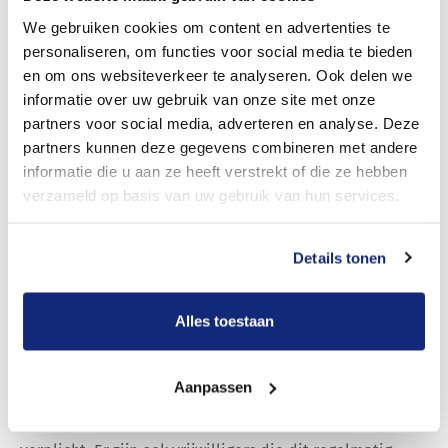
We gebruiken cookies om content en advertenties te
Rituele dodenwassing bij een
personaliseren, om functies voor social media te bieden
Islamitische begrafenis
en om ons websiteverkeer te analyseren. Ook delen we
informatie over uw gebruik van onze site met onze
Meride weet dat volgens de islam het lichaam van een
partners voor social media, adverteren en analyse. Deze
overledene onrein is en ritueel gewassen dient te
partners kunnen deze gegevens combineren met andere
worden. De uitvaartverzorger kan hiervoor direct een
informatie die u aan ze heeft verstrekt of die ze hebben
verzameld op basis van uw gebruik van hun services.
passende ruimte regelen, het zij bij een moskee, in een
uitvaartcentrum of in een ziekenhuis, en zorgen dat de
overledene daarheen gebracht wordt. Het wassen
Details tonen
gebeurt in principe door familieleden, de
uitvaartverzorger heeft hier geen rol in.
Alles toestaan
Wanneer er geen familieleden zijn of deze dit liever
niet willen doen, dan zullen leden van de gemeenschap
Aanpassen
aangeven het over te willen nemen. Soms is er een
imam aanwezig om uitleg te geven, maar dit is niet