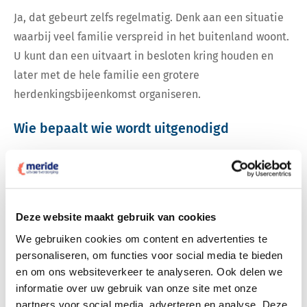
Ja, dat gebeurt zelfs regelmatig. Denk aan een situatie
waarbij veel familie verspreid in het buitenland woont.
U kunt dan een uitvaart in besloten kring houden en
later met de hele familie een grotere
herdenkingsbijeenkomst organiseren.
Wie bepaalt wie wordt uitgenodigd
Dat bepalen de nabestaanden of de opdrachtgever van
de uitvaart.
Kunnen mensen bezwaar maken wanneer zij
Deze website maakt gebruik van cookies
niet zijn uitgenodigd?
We gebruiken cookies om content en advertenties te
Nee, de familie bepaalt zelf wie aanwezig is bij de
personaliseren, om functies voor social media te bieden
en om ons websiteverkeer te analyseren. Ook delen we
uitvaart.
informatie over uw gebruik van onze site met onze
partners voor social media, adverteren en analyse. Deze