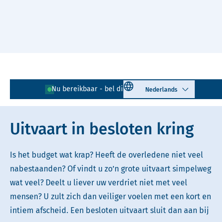
Naar hoofdinhoud
Lees voor
Uitleg woorden
Select language
Nu bereikbaar - bel direct!
085 - 401 81 23
Simpele tekst
Uitvaart in besloten kring
Is het budget wat krap? Heeft de overledene niet veel
nabestaanden? Of vindt u zo’n grote uitvaart simpelweg
wat veel? Deelt u liever uw verdriet niet met veel
mensen? U zult zich dan veiliger voelen met een kort en
intiem afscheid. Een besloten uitvaart sluit dan aan bij