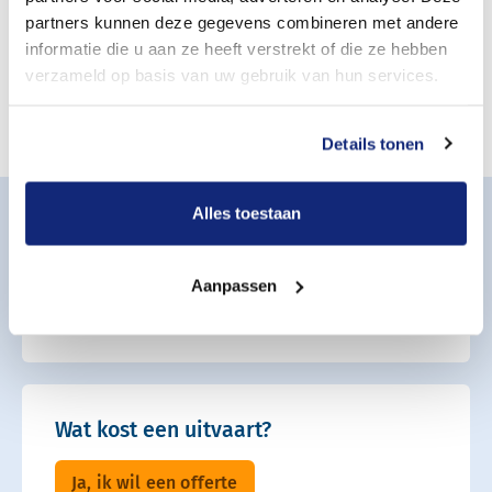
Hoeveel mensen vallen doorgaans onder een
partners kunnen deze gegevens combineren met andere
uitvaart in besloten kring?
informatie die u aan ze heeft verstrekt of die ze hebben
Er bestaat geen vaste grens, maar meestal gaat het om
verzameld op basis van uw gebruik van hun services.
directe familie en enkele naaste vrienden.
Details tonen
Alles toestaan
Op dit moment hulp nodig?
Aanpassen
085 - 401 81 23
Wat kost een uitvaart?
Ja, ik wil een offerte