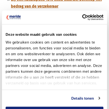
bedrag van de verzekeraar
Hebt u dus een verzekering van een maatschappij? En
wilt u liever een persoonlijke, betrokken
uitvaartverzorger
uit uw omgeving voor de uitvaart? Bel
Deze website maakt gebruik van cookies
of mail ons dan via
085 - 401 81 23
of
(24/7)
We gebruiken cookies om content en advertenties te
uitvaartverzorging@meride.nl
.
personaliseren, om functies voor social media te bieden
en om ons websiteverkeer te analyseren. Ook delen we
Meer weten over kosten en
informatie over uw gebruik van onze site met onze
mogelijkheden?
partners voor social media, adverteren en analyse. Deze
partners kunnen deze gegevens combineren met andere
Ontdek alles over kosten en hoeveel u bespaart. Vraag
informatie die u aan ze heeft verstrekt of die ze hebben
hiervoor
vrijblijvend een voorstel
aan.
verzameld op basis van uw gebruik van hun services.
Lees ook onze verhalen:
Details tonen
U zit niet vast aan uw uitvaartverzekering