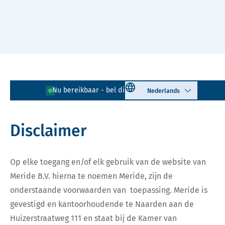
Naar hoofdinhoud
Lees voor
Uitleg woorden
Select language
Nu bereikbaar - bel direct!
085 - 401 81 23
Simpele tekst
Disclaimer
Op elke toegang en/of elk gebruik van de website van
Meride B.V. hierna te noemen Meride, zijn de
onderstaande voorwaarden van toepassing. Meride is
gevestigd en kantoorhoudende te Naarden aan de
Huizerstraatweg 111 en staat bij de Kamer van