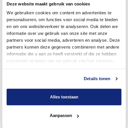
verwerken en/of te registreren en/of te gebruiken voor
Deze website maakt gebruik van cookies
het verzenden van commerciële berichten, zulks in de
We gebruiken cookies om content en advertenties te
ruimste zin des woords, door middel van e-mail, fax,
personaliseren, om functies voor social media te bieden
en om ons websiteverkeer te analyseren. Ook delen we
SMS, MMS of anderszins (spammen).
informatie over uw gebruik van onze site met onze
Meride kan niet garanderen dat haar Site te allen tijde
partners voor social media, adverteren en analyse. Deze
partners kunnen deze gegevens combineren met andere
en zonder onderbrekingen en/of storingen toegankelijk
informatie die u aan ze heeft verstrekt of die ze hebben
is en is gerechtigd haar Site al dan niet tijdelijk buiten
verzameld op basis van uw gebruik van hun services.
gebruik te stellen en/of te beëindigen. Meride kan niet
aansprakelijk worden gesteld voor de hieruit
Details tonen
voortvloeiende schade.
Meride is niet aansprakelijk voor eventuele schade
Alles toestaan
toegebracht door mogelijke virussen, wormen, bots,
Trojaanse paarden enzovoort indien deze, ondanks de
Aanpassen
door Meride genomen voorzorgsmaatregelen, op de
Site, de daarop geplaatste gegevens en bestanden