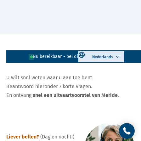
Naar hoofdinhoud
Vrijblijvend offerte
Select language
Nu bereikbaar - bel direct!
085 - 401 81 23
aanvragen
U wilt snel weten waar u aan toe bent.
Beantwoord hieronder 7 korte vragen.
En ontvang
snel
een uitvaartvoorstel van Meride
.
Liever bellen?
(Dag en nacht!)