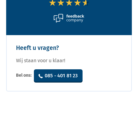
★★★★★
★★★★★
Heeft u vragen?
Wij staan voor u klaar!
Bel ons:
085 - 401 81 23