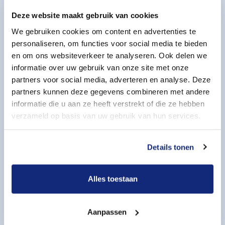
Lees meer
Deze website maakt gebruik van cookies
We gebruiken cookies om content en advertenties te
personaliseren, om functies voor social media te bieden
en om ons websiteverkeer te analyseren. Ook delen we
informatie over uw gebruik van onze site met onze
partners voor social media, adverteren en analyse. Deze
partners kunnen deze gegevens combineren met andere
informatie die u aan ze heeft verstrekt of die ze hebben
Euthanasie
verzameld op basis van uw gebruik van hun services.
Het woord euthanasie komt uit het Oudgrieks en
betekent ‘de goede dood’. De patiënt wordt door
Details tonen
een arts eerst in coma gebracht en daarna volgt
een injectie waardoor de ademhaling stopt.
Alles toestaan
Lees meer
Aanpassen