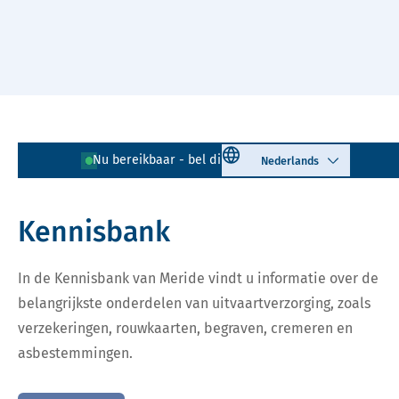
Naar hoofdinhoud
Lees voor
Uitleg woorden
Select language
Nu bereikbaar - bel direct!
085 - 401 81 23
Simpele tekst
Kennisbank
In de Kennisbank van Meride vindt u informatie over de
belangrijkste onderdelen van uitvaartverzorging, zoals
verzekeringen, rouwkaarten, begraven, cremeren en
asbestemmingen.