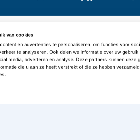
ik van cookies
Oriënteren
Ove
ontent en advertenties te personaliseren, om functies voor soci
erkeer te analyseren. Ook delen we informatie over uw gebruik 
Offerte aanvragen
cial media, adverteren en analyse. Deze partners kunnen deze
Bespreking met de uitvaartverzorger
ormatie die u aan ze heeft verstrekt of die ze hebben verzameld
es.
Kennismaking aanvragen
Typen uitvaarten
Wensenboekje aanvragen
emap
Algemene voorwaarden
Privacy Statement
Discl