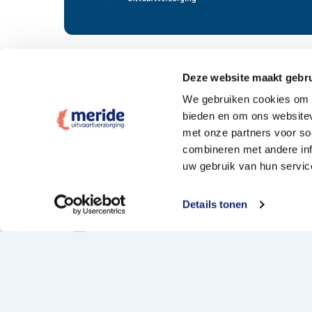
Deze website maakt gebru
Tarieven
We gebruiken cookies om c
bieden en om ons websitev
Wat kost een crematie
met onze partners voor so
Wat kost een begrafenis
combineren met andere inf
uw gebruik van hun servic
Elke uitvaartpolis welkom
Offerte aanvragen
Details tonen
Naturapolis en de 10% extra
Copyright 2026 Meride
Uitvaart locaties
Sit