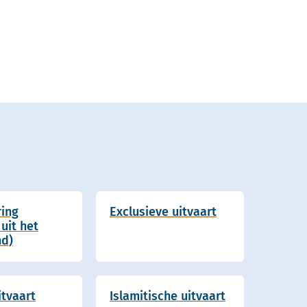
ring
Exclusieve uitvaart
uit het
nd)
itvaart
Islamitische uitvaart