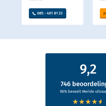
085 - 401 81 23
J
9,2
746
beoordelin
98% beveelt Meride uitvaa
★★★★★
★★★★★