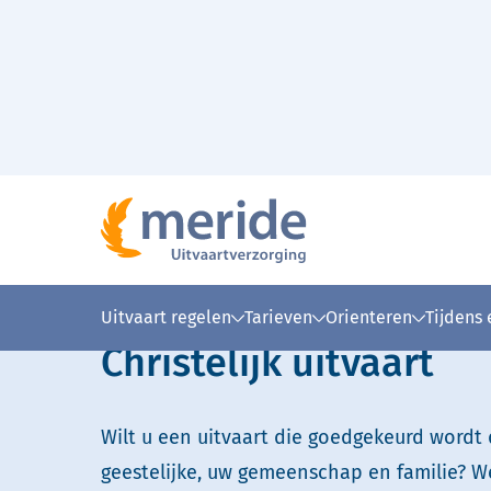
Naar hoofdinhoud
Home
Oriënteren
Typen uitvaarten
Christel
>
>
>
Lees voor
Uitleg woorden
Simpele
Uitvaart regelen
Tarieven
Orienteren
Tijdens
Christelijk uitvaart
Wilt u een uitvaart die goedgekeurd wordt
geestelijke, uw gemeenschap en familie? 