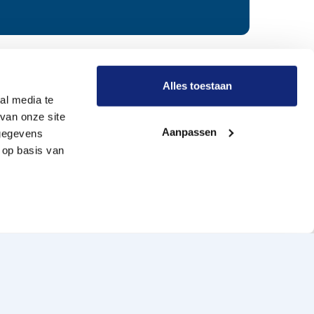
r Meride
Alles toestaan
al media te
van onze site
Onze werkwijze
Aanpassen
 gegevens
Wie zijn wij?
 op basis van
Vacatures
Onze uitvaartverzorgers
aimer
Cookiebeleid
Contact