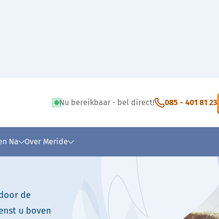
ijk uitvaart
Nu bereikbaar - bel direct!
085 - 401 81 23
 tekst
 en Na
Over Meride
 door de
Wenst u boven