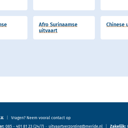
nse
Afro Surinaamse
Chinese u
uitvaart
.V.
Vragen? Neem vooral
contact
op
er:
085 - 401 81 23
(24/7)
uitvaartverzorging@meride.nl
Zakelijk: