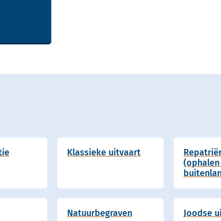
tie
Klassieke uitvaart
Repatrië
(ophalen 
buitenla
Natuurbegraven
Joodse u