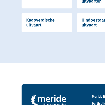
uitvaarten
Kaapverdische
Hindoestaa
uitvaart
uitvaart
Contactgegevens en footer menu van Meride
Meride B
Particuli