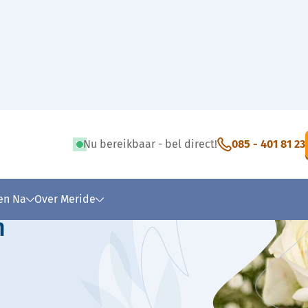
ekeringen
Nu bereikbaar - bel direct!
085 - 401 81 23
 tekst
 en Na
Over Meride
n