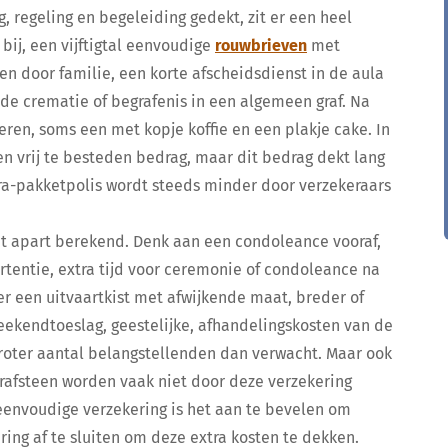
, regeling en begeleiding gedekt, zit er een heel
bij, een vijftigtal eenvoudige
rouwbrieven
met
n door familie, een korte afscheidsdienst in de aula
de crematie of begrafenis in een algemeen graf. Na
eren, soms een met kopje koffie en een plakje cake. In
een vrij te besteden bedrag, maar dit bedrag dekt lang
tura-pakketpolis wordt steeds minder door verzekeraars
dt apart berekend. Denk aan een condoleance vooraf,
tentie, extra tijd voor ceremonie of condoleance na
s er een uitvaartkist met afwijkende maat, breder of
weekendtoeslag, geestelijke, afhandelingskosten van de
groter aantal belangstellenden dan verwacht. Maar ook
rafsteen worden vaak niet door deze verzekering
 eenvoudige verzekering is het aan te bevelen om
ng af te sluiten om deze extra kosten te dekken.