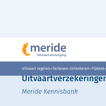
Naar hoofdinhoud
Home
Oriënteren
Kennisbank
Uitvaartverz
>
>
>
Lees voor
Uitleg woorden
Simpele
Uitvaart regelen
Tarieven
Orienteren
Tijdens
Uitvaartverzekeringe
Meride Kennisbank