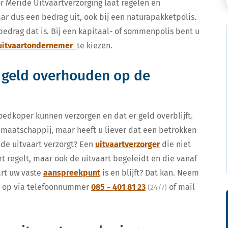
or Meride Uitvaartverzorging laat regelen en
ar dus een bedrag uit, ook bij een naturapakketpolis.
bedrag dat is. Bij een kapitaal- of sommenpolis bent u
itvaartondernemer
te kiezen.
: geld overhouden op de
oedkoper kunnen verzorgen en dat er geld overblijft.
e maatschappij, maar heeft u liever dat een betrokken
 de uitvaart verzorgt? Een
uitvaartverzorger
die niet
rt regelt, maar ook de uitvaart begeleidt en die vanaf
art uw vaste
aanspreekpunt
is en blijft? Dat kan. Neem
ns op via telefoonnummer
085 - 401 81 23
of mail
(24/7)