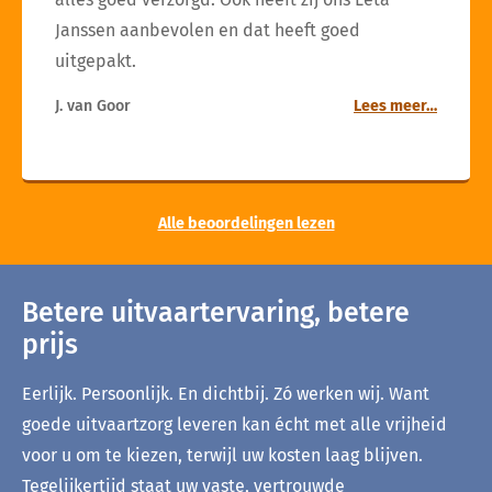
Janssen aanbevolen en dat heeft goed
uitgepakt.
J. van Goor
Lees meer…
Alle beoordelingen lezen
Betere uitvaartervaring, betere
prijs
Eerlijk. Persoonlijk. En dichtbij. Zó werken wij. Want
goede uitvaartzorg leveren kan écht met alle vrijheid
voor u om te kiezen, terwijl uw kosten laag blijven.
Tegelijkertijd staat uw vaste, vertrouwde