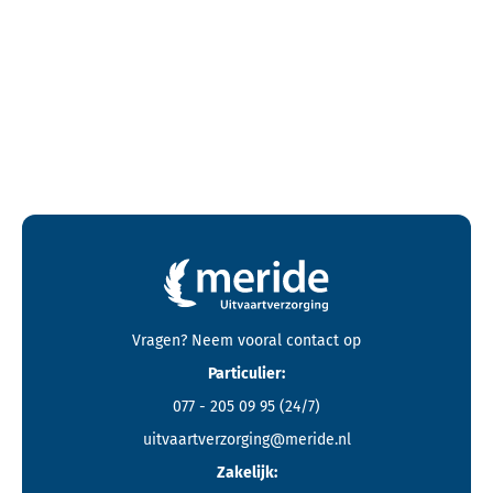
Contactgegevens en footer menu van Meride
Vragen? Neem vooral
contact
op
Particulier:
077 - 205 09 95
(24/7)
uitvaartverzorging@meride.nl
Zakelijk: