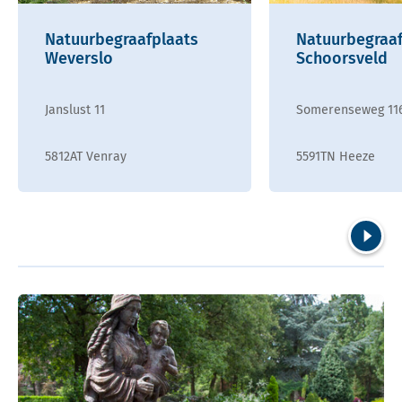
Natuurbegraafplaats
Natuurbegraaf
Weverslo
Schoorsveld
Janslust 11
Somerenseweg 11
5812AT Venray
5591TN Heeze
Volgend