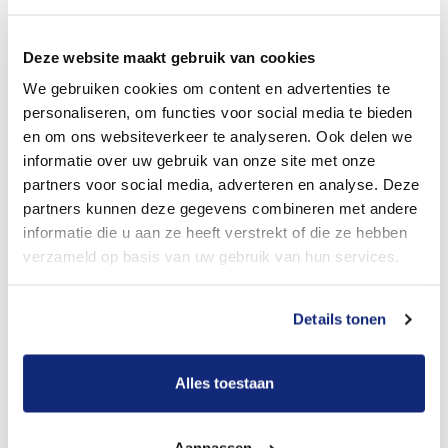
Dit kost een begrafenis
Deze website maakt gebruik van cookies
We gebruiken cookies om content en advertenties te
Bekijk tarieven voor crematie
personaliseren, om functies voor social media te bieden
en om ons websiteverkeer te analyseren. Ook delen we
informatie over uw gebruik van onze site met onze
partners voor social media, adverteren en analyse. Deze
partners kunnen deze gegevens combineren met andere
informatie die u aan ze heeft verstrekt of die ze hebben
verzameld op basis van uw gebruik van hun services.
Details tonen
Dit kost een crematie
Alles toestaan
Een betere uitvaart ervaring voor een betere
prijs