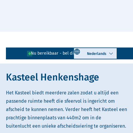
Naar hoofdinhoud
Lees voor
Uitleg woorden
Select language
Nu bereikbaar - bel direct!
085 - 401 81 23
Simpele tekst
Kasteel Henkenshage
Het Kasteel biedt meerdere zalen zodat u altijd een
passende ruimte heeft die sfeervol is ingericht om
afscheid te kunnen nemen. Verder heeft het Kasteel een
prachtige binnenplaats van 440m2 om in de
buitenlucht een unieke afscheidsviering te organiseren.