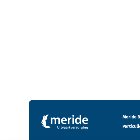
Contactgegevens en footer menu van Meride
Meride B
Particuli