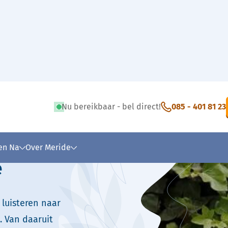
Sebastiaan ten Brinke
Nu bereikbaar - bel direct!
085 - 401 81 23
 tekst
 en Na
Over Meride
e
 luisteren naar
 Van daaruit