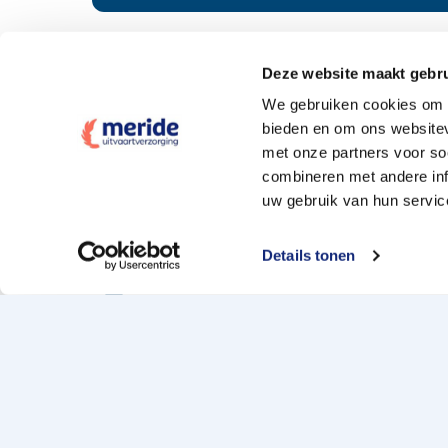
Deze website maakt gebru
Tarieven
We gebruiken cookies om c
bieden en om ons websitev
Wat kost een crematie
met onze partners voor so
Wat kost een begrafenis
combineren met andere inf
uw gebruik van hun servic
Elke uitvaartpolis welkom
Offerte aanvragen
Details tonen
Naturapolis en de 10% extra
Copyright 2026 Meride
Uitvaart locaties
Sit