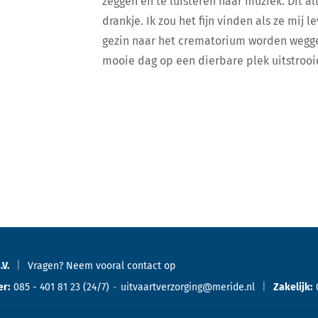
zeggen en te luisteren naar muziek. Dit a
drankje. Ik zou het fijn vinden als ze mij 
gezin naar het crematorium worden wegge
mooie dag op een dierbare plek uitstrooi
.V.
Vragen? Neem vooral
contact
op
er:
085 - 401 81 23
(24/7)
uitvaartverzorging@meride.nl
Zakelijk: