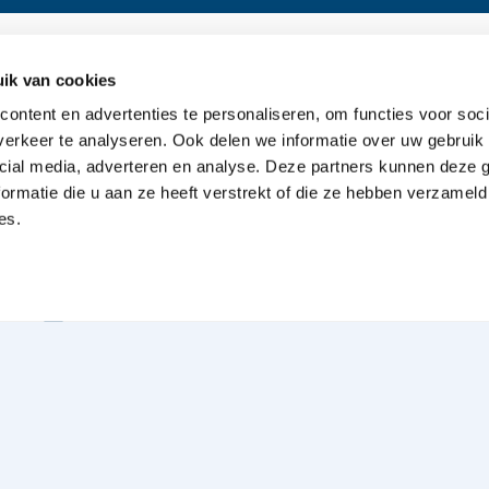
ik van cookies
Oriënteren
Ove
ontent en advertenties te personaliseren, om functies voor soci
erkeer te analyseren. Ook delen we informatie over uw gebruik 
Offerte aanvragen
cial media, adverteren en analyse. Deze partners kunnen deze
Bespreking met de uitvaartverzorger
ormatie die u aan ze heeft verstrekt of die ze hebben verzameld
es.
Kennismaking aanvragen
Typen uitvaarten
Wensenboekje aanvragen
emap
Algemene voorwaarden
Privacy Statement
Discl