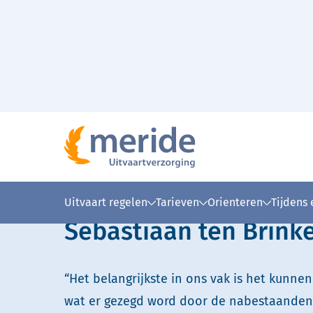
Naar hoofdinhoud
Home
Over Meride
Onze uitvaartverzorgers
>
>
>
Lees voor
Uitleg woorden
Simpele
Uitvaart regelen
Tarieven
Orienteren
Tijdens
Sebastiaan ten Brink
“Het belangrijkste in ons vak is het kunnen
wat er gezegd word door de nabestaanden.