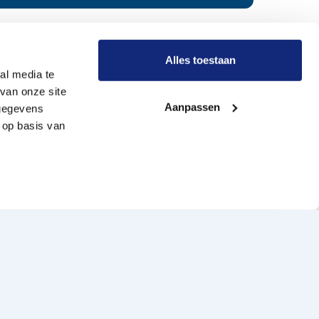
r Meride
Alles toestaan
al media te
van onze site
Onze werkwijze
Aanpassen
 gegevens
Wie zijn wij?
 op basis van
Vacatures
Onze uitvaartverzorgers
aimer
Cookiebeleid
Contact