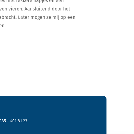
lles met lekkere hapjes en een
leven vieren. Aansluitend door het
bracht. Later mogen ze mij op een
en.
085 - 401 81 23