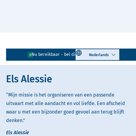
Naar hoofdinhoud
Lees voor
Uitleg woorden
Select language
Nu bereikbaar - bel direct!
085 - 401 81 23
Simpele tekst
Els Alessie
“Mijn missie is het organiseren van een passende
uitvaart met alle aandacht en vol liefde. Een afscheid
waar u met een bijzonder goed gevoel aan terug blijft
denken.”
Els Alessie