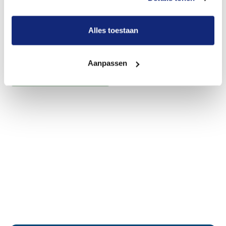
In dat gesprek kijkt u samen alvast naar uw uitvaart of
die van uw naaste. Alles wat daarbij belangrijk is, komt
Alles toestaan
aan bod; van de gevolgen van een overlijden tot hoe u
de laatste eer krijgt of geeft.
Aanpassen
Ja, ik wil kennismaken