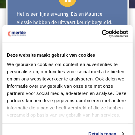
Het is een fijne ervaring. Els en Maurice
Alessie hebben de uitvaart keurig begeleid.
Wouda van Mensfoort- v. Oversteeg
Lees meer…
Deze website maakt gebruik van cookies
We gebruiken cookies om content en advertenties te
Onze uitvaartverzorgers, uw
personaliseren, om functies voor social media te bieden
geruststelling
en om ons websiteverkeer te analyseren. Ook delen we
informatie over uw gebruik van onze site met onze
Vakmensen die u met hart en ziel bijstaan - dat zijn
partners voor social media, adverteren en analyse. Deze
onze uitvaartverzorgers bij u in de regio. U vindt bij hen
partners kunnen deze gegevens combineren met andere
informatie die u aan ze heeft verstrekt of die ze hebben
een luisterend oor én behulpzame hand. Plan een
verzameld op basis van uw gebruik van hun services.
vrijblijvend gesprek met de uitvaartverzorger bij u in de
buurt en ervaar zelf hoe prettig het contact is.
Details tonen