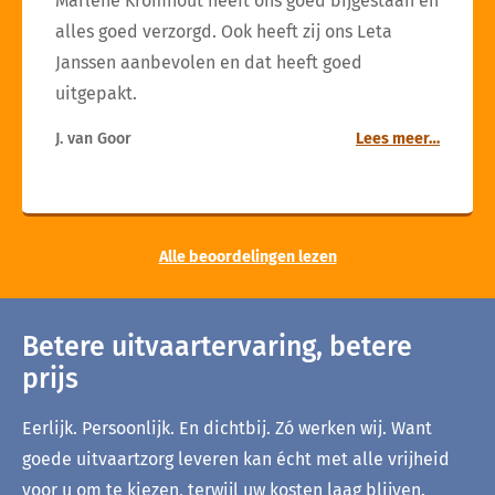
Marlène Kromhout heeft ons goed bijgestaan en
alles goed verzorgd. Ook heeft zij ons Leta
Janssen aanbevolen en dat heeft goed
uitgepakt.
J. van Goor
Lees meer…
Alle beoordelingen lezen
Betere uitvaartervaring, betere
prijs
Eerlijk. Persoonlijk. En dichtbij. Zó werken wij. Want
goede uitvaartzorg leveren kan écht met alle vrijheid
voor u om te kiezen, terwijl uw kosten laag blijven.