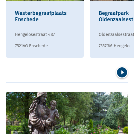
Westerbegraafplaats
Begraafpark
Enschede
Oldenzaalsest
Hengelosestraat 487
Oldenzaalsestraat
7521AG Enschede
7557GM Hengelo
Volgend