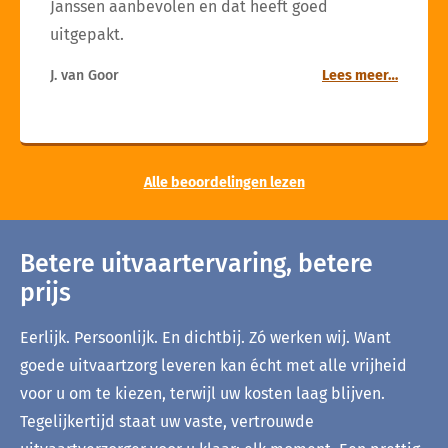
Janssen aanbevolen en dat heeft goed
uitgepakt.
J. van Goor
Lees meer…
Alle beoordelingen lezen
Betere uitvaartervaring, betere
prijs
Eerlijk. Persoonlijk. En dichtbij. Zó werken wij. Want
goede uitvaartzorg leveren kan écht met alle vrijheid
voor u om te kiezen, terwijl uw kosten laag blijven.
Tegelijkertijd staat uw vaste, vertrouwde