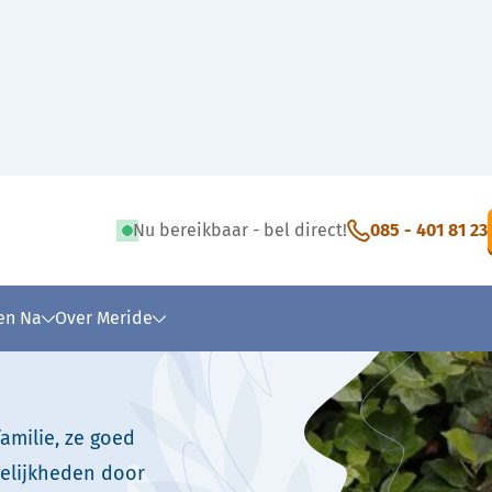
Gabriele Stadnik
Nu bereikbaar - bel direct!
085 - 401 81 23
 tekst
 en Na
Over Meride
amilie, ze goed
elijkheden door