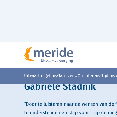
Naar hoofdinhoud
Home
Over Meride
Onze uitvaartverzorgers
>
>
>
Lees voor
Uitleg woorden
Simpele
Uitvaart regelen
Tarieven
Orienteren
Tijdens
Gabriele Stadnik
“Door te luisteren naar de wensen van de f
te ondersteunen en stap voor stap de mog