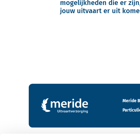
mogelijkheden die er zijn
jouw uitvaart er uit kome
Contactgegevens en footer menu van Meride
Meride B
Particuli