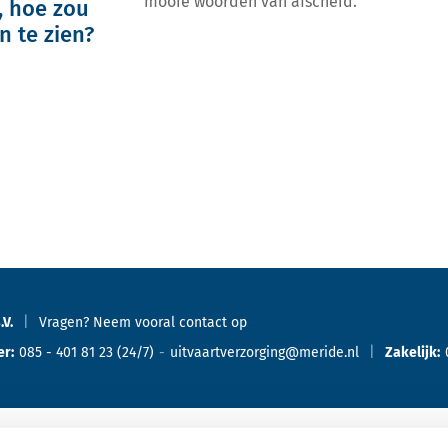
mooie woorden van afscheid.
, hoe zou
n te zien?
.V.
Vragen? Neem vooral
contact
op
er:
085 - 401 81 23
(24/7)
uitvaartverzorging@meride.nl
Zakelijk: