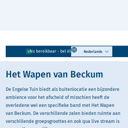
Naar hoofdinhoud
Lees voor
Uitleg woorden
Select language
Nu bereikbaar - bel direct!
085 - 401 81 23
Simpele tekst
Het Wapen van Beckum
De Engelse Tuin biedt als buitenlocatie een bijzondere
ambience voor het afscheid of misschien heeft de
overledene wel een specifieke band met Het Wapen
van Beckum. De verschillende zalen bieden ruimte aan
verschillende groepsgroottes en ook qua live stream is