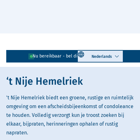
Naar hoofdinhoud
Lees voor
Uitleg woorden
Select language
Nu bereikbaar - bel direct!
085 - 401 81 23
Simpele tekst
‘t Nije Hemelriek
't Nije Hemelriek biedt een groene, rustige en ruimtelijk
omgeving om een afscheidsbijeenkomst of condoleance
te houden. Volledig verzorgt kun je troost zoeken bij
elkaar, bijpraten, herinneringen ophalen of rustig
napraten.