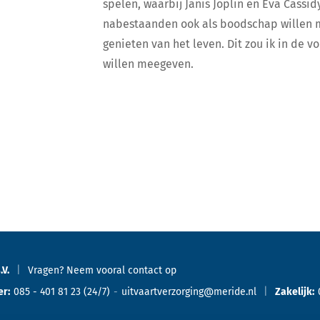
spelen, waarbij Janis Joplin en Eva Cassi
nabestaanden ook als boodschap willen 
genieten van het leven. Dit zou ik in de 
willen meegeven.
.V.
Vragen? Neem vooral
contact
op
er:
085 - 401 81 23
(24/7)
uitvaartverzorging@meride.nl
Zakelijk: