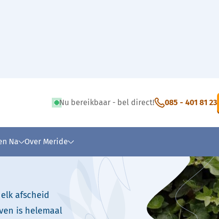
Marion Bollongino
Nu bereikbaar - bel direct!
085 - 401 81 23
 tekst
 en Na
Over Meride
 elk afscheid
ven is helemaal