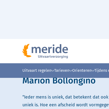
Naar hoofdinhoud
Home
Over Meride
Onze uitvaartverzorgers
>
>
>
Lees voor
Uitleg woorden
Simpele
Uitvaart regelen
Tarieven
Orienteren
Tijdens
Marion Bollongino
“Ieder mens is uniek, dat betekent dat ook
uniek is. Hoe een afscheid wordt vormgege