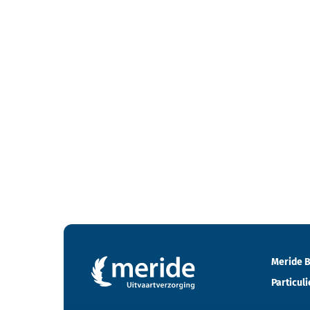
Contactgegevens en footer menu van Meride
Meride B
Particuli