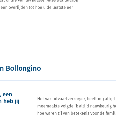
art of die van uw naaste. Alles wat daarbij
een overlijden tot hoe u de laatste eer
n Bollongino
, een
Het vak uitvaartverzorger, heeft mij altijd
 heb jij
meemaakte volgde ik altijd nauwkeurig he
hoe waren zij van betekenis voor de famili