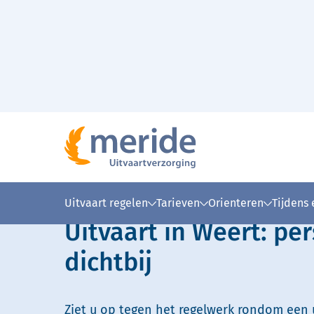
Naar hoofdinhoud
Lees voor
Uitleg woorden
Simpele
Uitvaart regelen
Tarieven
Orienteren
Tijdens
Uitvaart in Weert: per
dichtbij
Ziet u op tegen het regelwerk rondom een u