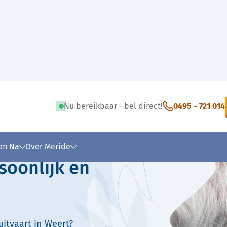
Nu bereikbaar - bel direct!
0495 - 721 014
 tekst
 en Na
Over Meride
soonlijk en
itvaart in Weert?