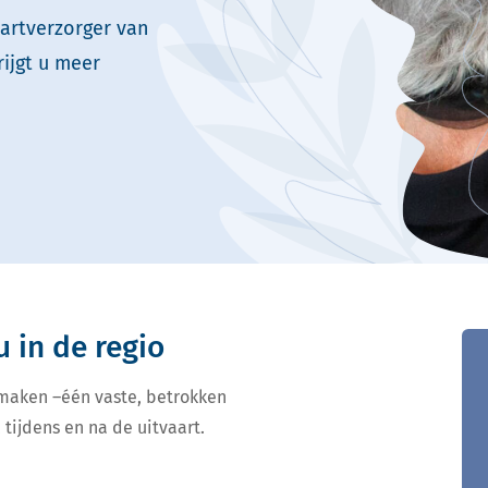
aartverzorger van
rijgt u meer
u in de regio
 maken –één vaste, betrokken
 tijdens en na de uitvaart.