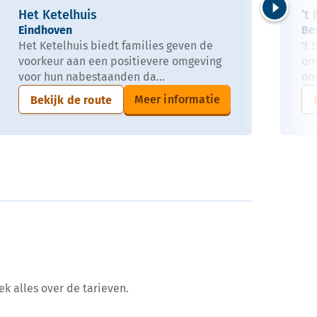
Het Ketelhuis
‘t
Volgende
Eindhoven
Be
Het Ketelhuis biedt families geven de
't
voorkeur aan een positievere omgeving
om
voor hun nabestaanden da...
om
Meer informatie
Bekijk de route
ek alles over de tarieven.