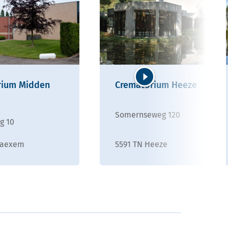
rium Midden
Crematorium Heeze
Volgende
Somernseweg 120
g 10
Baexem
5591 TN Heeze