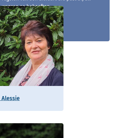
wensen en behoeften.
0495 - 721 014
 Alessie