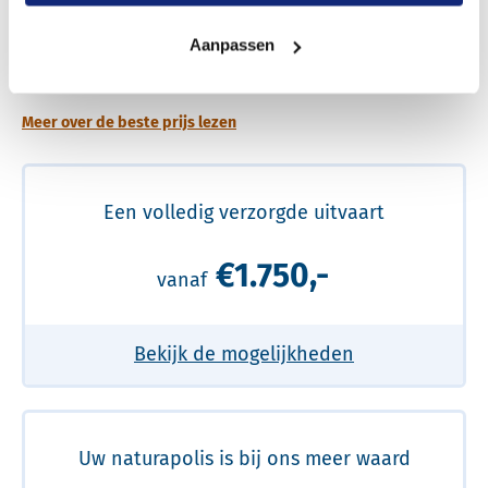
Een betere uitvaart ervaring voor een betere
Aanpassen
prijs
Meer over de beste prijs lezen
Een volledig verzorgde uitvaart
€1.750,-
vanaf
Bekijk de mogelijkheden
Uw naturapolis is bij ons meer waard