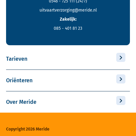
0546 - 725 111
(24/7)
uitvaartverzorging@meride.nl
Zakelijk:
085 - 401 81 23
Tarieven
Oriënteren
Over Meride
Copyright 2026 Meride