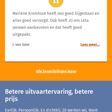
Marlène Kromhout heeft ons goed bijgestaan en
alles goed verzorgd. Ook heeft zij ons Leta
Janssen aanbevolen en dat heeft goed
uitgepakt.
J. van Goor
Lees meer…
Alle beoordelingen lezen
Betere uitvaartervaring, betere
prijs
Eerlijk. Persoonlijk. En dichtbij. Zó werken wij. Want