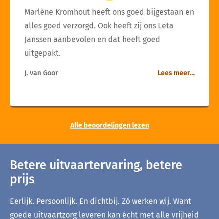
Marlène Kromhout heeft ons goed bijgestaan en
alles goed verzorgd. Ook heeft zij ons Leta
Janssen aanbevolen en dat heeft goed
uitgepakt.
J. van Goor
Lees meer…
Alle beoordelingen lezen
Betere uitvaartervaring, betere
prijs
Eerlijk. Persoonlijk. En dichtbij. Zó werken wij. Want
goede uitvaartzorg leveren kan écht met alle vrijheid