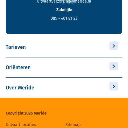
uitvaartverzorging@meride.nl
Zakelijk:
085 - 401 81 23
Tarieven
Oriënteren
Over Meride
Copyright 2026 Meride
Uitvaart locaties
Sitemap