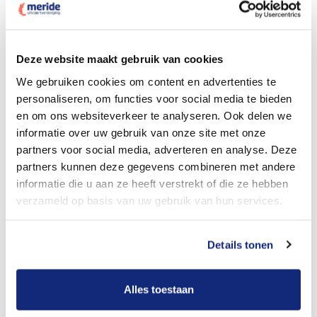
Dit kost een crematie
Deze website maakt gebruik van cookies
We gebruiken cookies om content en advertenties te
personaliseren, om functies voor social media te bieden
Bekijk tarieven voor begrafenis
en om ons websiteverkeer te analyseren. Ook delen we
informatie over uw gebruik van onze site met onze
partners voor social media, adverteren en analyse. Deze
partners kunnen deze gegevens combineren met andere
informatie die u aan ze heeft verstrekt of die ze hebben
verzameld op basis van uw gebruik van hun services.
Details tonen
Dit kost een begrafenis
Alles toestaan