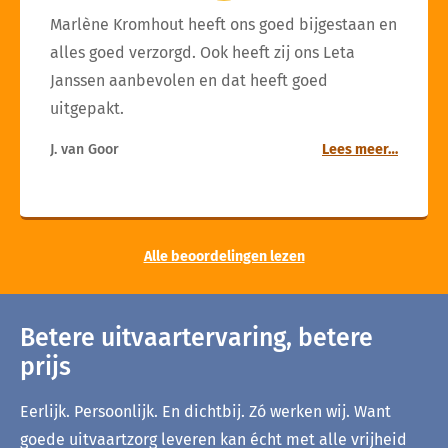
Marlène Kromhout heeft ons goed bijgestaan en
alles goed verzorgd. Ook heeft zij ons Leta
Janssen aanbevolen en dat heeft goed
uitgepakt.
J. van Goor
Lees meer…
Alle beoordelingen lezen
Betere uitvaartervaring, betere
prijs
Eerlijk. Persoonlijk. En dichtbij. Zó werken wij. Want
goede uitvaartzorg leveren kan écht met alle vrijheid