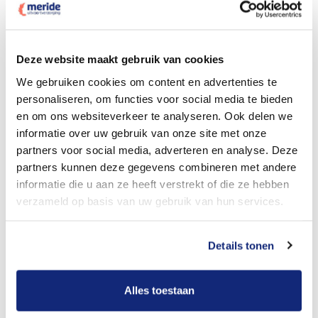
Dit kost een crematie
Deze website maakt gebruik van cookies
We gebruiken cookies om content en advertenties te
personaliseren, om functies voor social media te bieden
Bekijk tarieven voor begrafenis
en om ons websiteverkeer te analyseren. Ook delen we
informatie over uw gebruik van onze site met onze
partners voor social media, adverteren en analyse. Deze
partners kunnen deze gegevens combineren met andere
informatie die u aan ze heeft verstrekt of die ze hebben
verzameld op basis van uw gebruik van hun services.
Details tonen
Dit kost een begrafenis
Alles toestaan