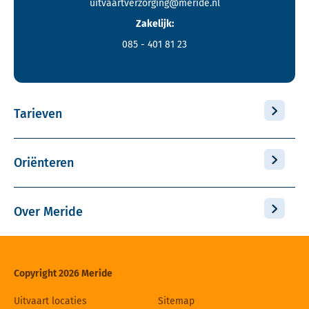
uitvaartverzorging@meride.nl
Zakelijk:
085 - 401 81 23
Tarieven
Oriënteren
Over Meride
Copyright 2026 Meride
Uitvaart locaties
Sitemap