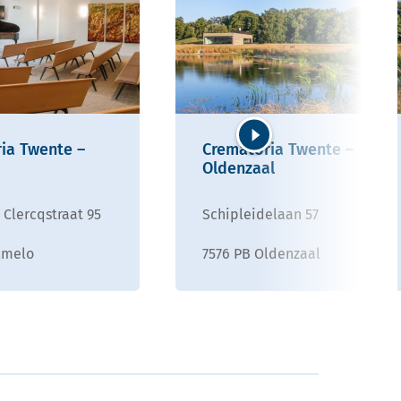
ia Twente –
Crematoria Twente –
Volgende
Oldenzaal
 Clercqstraat 95
Schipleidelaan 57
lmelo
7576 PB Oldenzaal