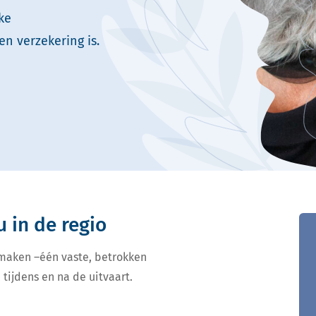
ke
en verzekering is.
u in de regio
 maken –één vaste, betrokken
 tijdens en na de uitvaart.