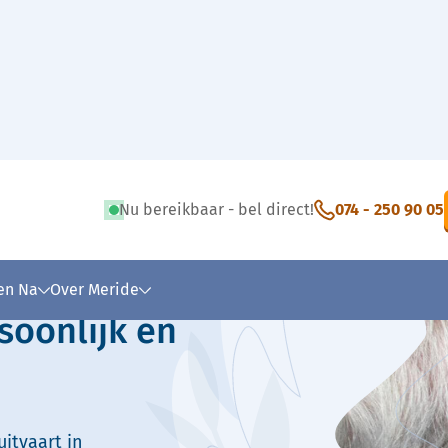
Nu bereikbaar - bel direct!
074 - 250 90 05
 tekst
 en Na
Over Meride
soonlijk en
itvaart in