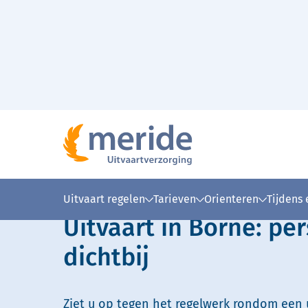
Naar hoofdinhoud
Lees voor
Uitleg woorden
Simpele
Uitvaart regelen
Tarieven
Orienteren
Tijdens
Uitvaart in Borne: per
dichtbij
Ziet u op tegen het regelwerk rondom een u