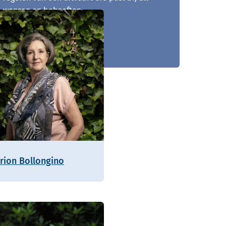
wensen en behoeften.
074 - 250 90 05
rion Bollongino