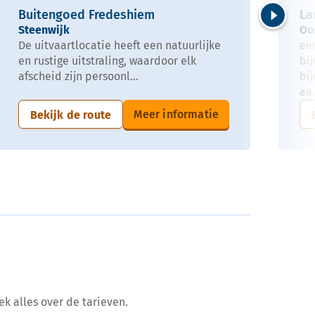
Buitengoed Fredeshiem
La
Steenwijk
Oo
Volgende
De uitvaartlocatie heeft een natuurlijke
ee
en rustige uitstraling, waardoor elk
bi
afscheid zijn persoonl...
bi
aa.
Meer informatie
Bekijk de route
ek alles over de tarieven.