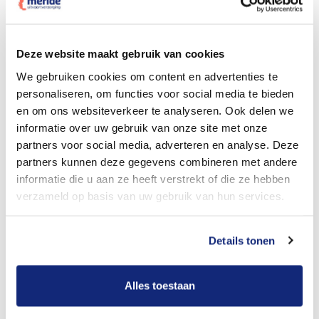
Dit kost een crematie
Deze website maakt gebruik van cookies
We gebruiken cookies om content en advertenties te
personaliseren, om functies voor social media te bieden
Bekijk tarieven voor begrafenis
en om ons websiteverkeer te analyseren. Ook delen we
informatie over uw gebruik van onze site met onze
partners voor social media, adverteren en analyse. Deze
partners kunnen deze gegevens combineren met andere
informatie die u aan ze heeft verstrekt of die ze hebben
verzameld op basis van uw gebruik van hun services.
Details tonen
Dit kost een begrafenis
Alles toestaan
Een betere uitvaart ervaring voor een betere