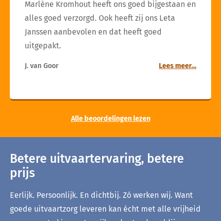
Marlène Kromhout heeft ons goed bijgestaan en
alles goed verzorgd. Ook heeft zij ons Leta
Janssen aanbevolen en dat heeft goed
uitgepakt.
J. van Goor
Lees meer…
Alle beoordelingen lezen
Betere uitvaartervaring, betere
prijs
Eerlijk. Persoonlijk. En dichtbij. Zó werken wij. Want
goede uitvaartzorg leveren kan écht met alle vrijheid