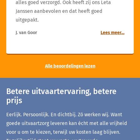
alles goed verzorgd. Ook heeft zij ons Leta
Janssen aanbevolen en dat heeft goed
uitgepakt.
J. van Goor
Lees meer…
Alle beoordelingen lezen
Betere uitvaartervaring, betere
prijs
Eerlijk. Persoonlijk. En dichtbij. Zó werken wij. Want
goede uitvaartzorg leveren kan écht met alle vrijheid
voor u om te kiezen, terwijl uw kosten laag blijven.