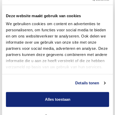
Dit kost een crematie
Deze website maakt gebruik van cookies
We gebruiken cookies om content en advertenties te
personaliseren, om functies voor social media te bieden
Bekijk tarieven voor begrafenis
en om ons websiteverkeer te analyseren. Ook delen we
informatie over uw gebruik van onze site met onze
partners voor social media, adverteren en analyse. Deze
partners kunnen deze gegevens combineren met andere
informatie die u aan ze heeft verstrekt of die ze hebben
verzameld op basis van uw gebruik van hun services.
Details tonen
Dit kost een begrafenis
Alles toestaan
Een betere uitvaart ervaring voor een betere
prijs