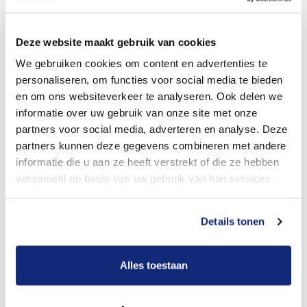
Dit kost een crematie
Deze website maakt gebruik van cookies
We gebruiken cookies om content en advertenties te
personaliseren, om functies voor social media te bieden
Bekijk tarieven voor begrafenis
en om ons websiteverkeer te analyseren. Ook delen we
informatie over uw gebruik van onze site met onze
partners voor social media, adverteren en analyse. Deze
partners kunnen deze gegevens combineren met andere
informatie die u aan ze heeft verstrekt of die ze hebben
verzameld op basis van uw gebruik van hun services.
Details tonen
Dit kost een begrafenis
Alles toestaan
Een betere uitvaart ervaring voor een betere
prijs