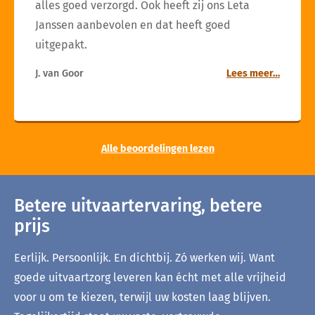
alles goed verzorgd. Ook heeft zij ons Leta
Janssen aanbevolen en dat heeft goed
uitgepakt.
J. van Goor
Lees meer…
Alle beoordelingen lezen
Betere uitvaartervaring, betere
prijs
Eerlijk. Persoonlijk. En dichtbij. Zó werken wij. Want
goede uitvaartzorg leveren kan écht met alle vrijheid
voor u om te kiezen, terwijl uw kosten laag blijven.