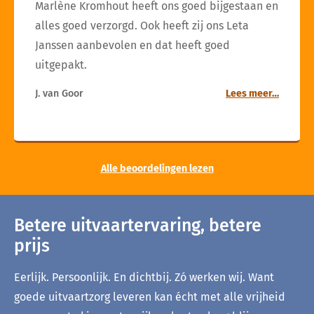
Marlène Kromhout heeft ons goed bijgestaan en
alles goed verzorgd. Ook heeft zij ons Leta
Janssen aanbevolen en dat heeft goed
uitgepakt.
J. van Goor
Lees meer…
Alle beoordelingen lezen
Betere uitvaartervaring, betere
prijs
Eerlijk. Persoonlijk. En dichtbij. Zó werken wij. Want
goede uitvaartzorg leveren kan écht met alle vrijheid