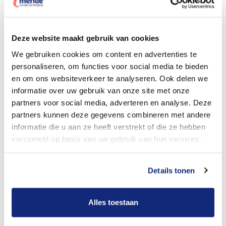
Dit kost een crematie
Deze website maakt gebruik van cookies
We gebruiken cookies om content en advertenties te
personaliseren, om functies voor social media te bieden
Bekijk tarieven voor begrafenis
en om ons websiteverkeer te analyseren. Ook delen we
informatie over uw gebruik van onze site met onze
partners voor social media, adverteren en analyse. Deze
partners kunnen deze gegevens combineren met andere
informatie die u aan ze heeft verstrekt of die ze hebben
verzameld op basis van uw gebruik van hun services.
Details tonen
Dit kost een begrafenis
Alles toestaan
Een betere uitvaart ervaring voor een betere