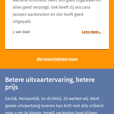
Marlène Kromhout heeft ons goed bijgestaan en
alles goed verzorgd. Ook heeft zij ons Leta
Janssen aanbevolen en dat heeft goed
uitgepakt.
J. van Goor
Lees meer…
Alle beoordelingen lezen
Betere uitvaartervaring, betere
prijs
Eerlijk. Persoonlijk. En dichtbij. Zó werken wij. Want
goede uitvaartzorg leveren kan écht met alle vrijheid
voor u om te kiezen, terwijl uw kosten laag blijven.