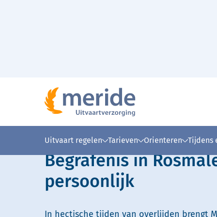
Naar hoofdinhoud
Lees voor
Uitleg woorden
Simpele
Uitvaart regelen
Tarieven
Orienteren
Tijdens
Begrafenis in Rosmal
persoonlijk
In hectische tijden van overlijden brengt M