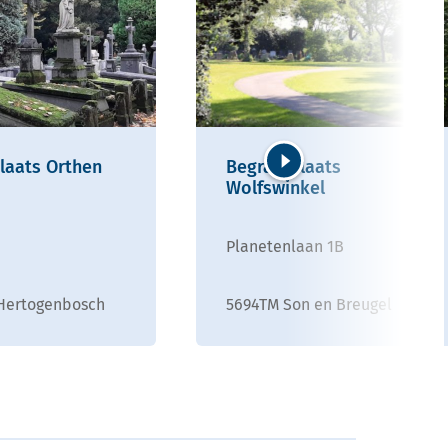
laats Orthen
Begraafplaats
Wolfswinkel
Volgende
Planetenlaan 1B
-Hertogenbosch
5694TM Son en Breugel