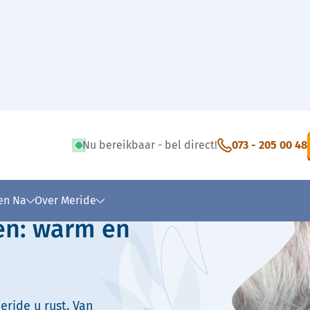
Nu bereikbaar - bel direct!
073 - 205 00 48
 tekst
 en Na
Over Meride
en: warm en
eride u rust. Van