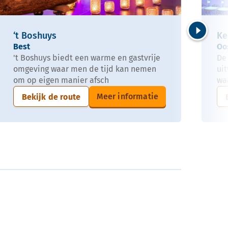
‘t Boshuys
Ke
Volgende
Best
Oo
't Boshuys biedt een warme en gastvrije
De
omgeving waar men de tijd kan nemen
uit
om op eigen manier afsch
waa
Meer informatie
Bekijk de route