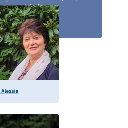
wensen en behoeften.
073 - 205 00 48
 Alessie