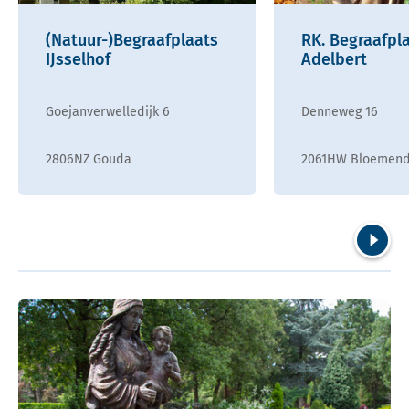
(Natuur-)Begraafplaats
RK. Begraafpl
IJsselhof
Adelbert
Goejanverwelledijk 6
Denneweg 16
2806NZ Gouda
2061HW Bloemend
Volgend