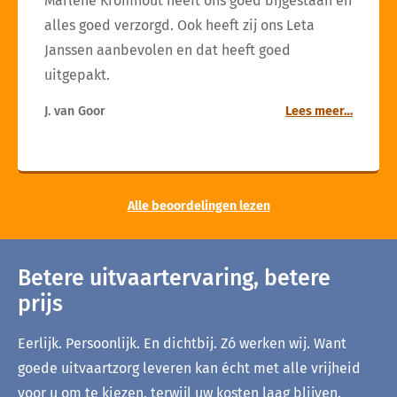
Marlène Kromhout heeft ons goed bijgestaan en
alles goed verzorgd. Ook heeft zij ons Leta
Janssen aanbevolen en dat heeft goed
uitgepakt.
J. van Goor
Lees meer…
Alle beoordelingen lezen
Betere uitvaartervaring, betere
prijs
Eerlijk. Persoonlijk. En dichtbij. Zó werken wij. Want
goede uitvaartzorg leveren kan écht met alle vrijheid
voor u om te kiezen, terwijl uw kosten laag blijven.