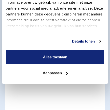
informatie over uw gebruik van onze site met onze
partners voor social media, adverteren en analyse. Deze
Uw telefoonnummer
partners kunnen deze gegevens combineren met andere
informatie die u aan ze heeft verstrekt of die ze hebben
verzameld op basis van uw gebruik van hun services.
Indicatie periode overlijden
Details tonen
Aanvullende wensen
Alles toestaan
Geef uw aanvullende wensen aan
Aanpassen