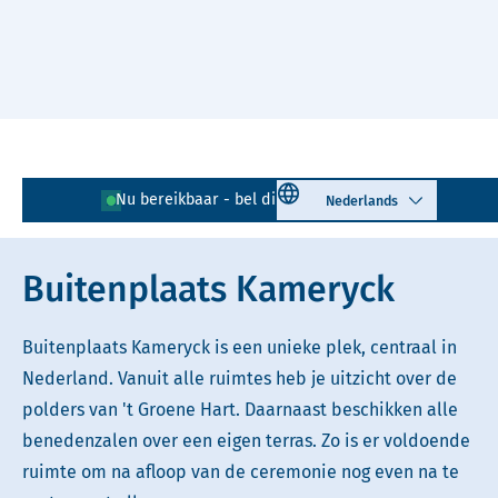
Naar hoofdinhoud
Lees voor
Uitleg woorden
Select language
Nu bereikbaar - bel direct!
085 - 401 81 23
Simpele tekst
Buitenplaats Kameryck
Buitenplaats Kameryck is een unieke plek, centraal in
Nederland. Vanuit alle ruimtes heb je uitzicht over de
polders van 't Groene Hart. Daarnaast beschikken alle
benedenzalen over een eigen terras. Zo is er voldoende
ruimte om na afloop van de ceremonie nog even na te