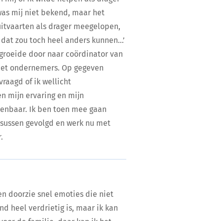
 was mij niet bekend, maar het
 uitvaarten als drager meegelopen,
, dat zou toch heel anders kunnen…’
k groeide door naar coördinator van
met ondernemers. Op gegeven
aagd of ik wellicht
en mijn ervaring en mijn
penbaar. Ik ben toen mee gaan
rsussen gevolgd en werk nu met
.
en doorzie snel emoties die niet
nd heel verdrietig is, maar ik kan