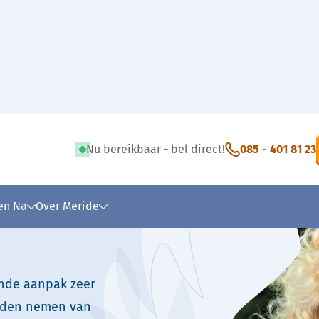
Sylvia Hoogendoorn
Nu bereikbaar - bel direct!
085 - 401 81 23
 tekst
 en Na
Over Meride
ende aanpak zeer
handen nemen van