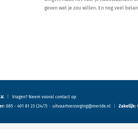
geven wat je zou willen. En nog veel belang
.V.
Vragen? Neem vooral
contact
op
er:
085 - 401 81 23
(24/7)
uitvaartverzorging@meride.nl
Zakelijk: