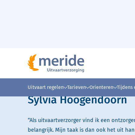
Naar hoofdinhoud
Home
Over Meride
Onze uitvaartverzorgers
>
>
>
Lees voor
Uitleg woorden
Simpele
Uitvaart regelen
Tarieven
Orienteren
Tijdens
Sylvia Hoogendoorn
“Als uitvaartverzorger vind ik een ontzorg
belangrijk. Mijn taak is dan ook het uit 