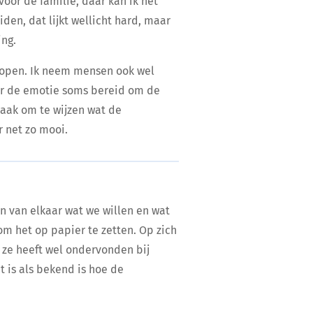
oor de familie, daar kan ik het
den, dat lijkt wellicht hard, maar
ing.
en open. Ik neem mensen ook wel
oor de emotie soms bereid om de
 taak om te wijzen wat de
r net zo mooi.
en van elkaar wat we willen en wat
om het op papier te zetten. Op zich
 ze heeft wel ondervonden bij
et is als bekend is hoe de