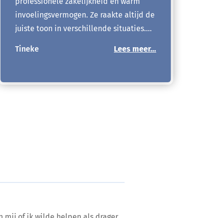
professionele zakelijkheid en warm
invoelingsvermogen. Ze raakte altijd de
juiste toon in verschillende situaties.…
Tineke
Lees meer…
 mij of ik wilde helpen als drager