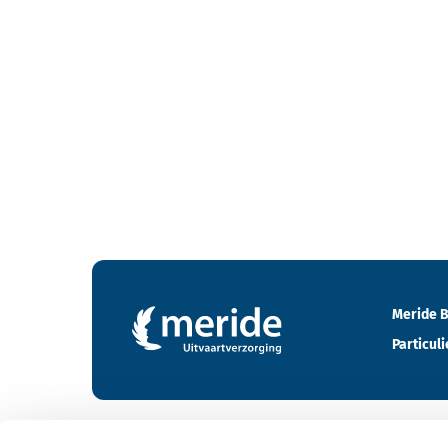
Contactgegevens en footer menu van Meride
Meride B
Particuli