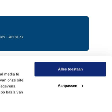
085 - 401 81 23
r Meride
Alles toestaan
al media te
van onze site
Onze werkwijze
Aanpassen
 gegevens
Wie zijn wij?
 op basis van
Vacatures
Onze uitvaartverzorgers