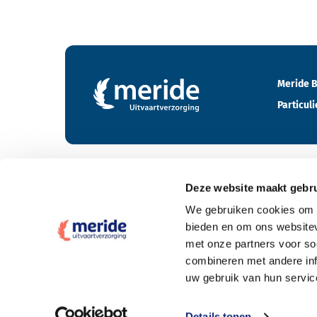
Contactgegevens en footer menu van Meride
Meride B
Particuli
Deze website maakt gebru
Tarieven
We gebruiken cookies om c
bieden en om ons websitev
Wat kost een crematie
met onze partners voor so
Wat kost een begrafenis
combineren met andere inf
uw gebruik van hun servic
Elke uitvaartpolis welkom
Offerte aanvragen
Details tonen