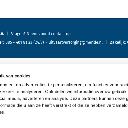
.V.
Vragen? Neem vooral
contact
op
er:
085 - 401 81 23
(24/7)
uitvaartverzorging@meride.nl
Zakelijk:
ik van cookies
Oriënteren
Ove
ontent en advertenties te personaliseren, om functies voor soci
erkeer te analyseren. Ook delen we informatie over uw gebruik 
Offerte aanvragen
cial media, adverteren en analyse. Deze partners kunnen deze
Bespreking met de uitvaartverzorger
ormatie die u aan ze heeft verstrekt of die ze hebben verzameld
es.
Kennismaking aanvragen
Typen uitvaarten