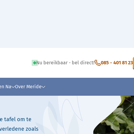
Lienke Wolff
Nu bereikbaar - bel direct!
085 - 401 81 23
 tekst
 en Na
Over Meride
e tafel om te
verledene zoals