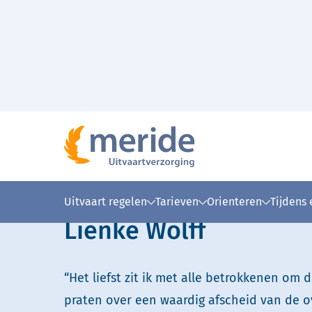
Naar hoofdinhoud
Home
Over Meride
Onze uitvaartverzorgers
>
>
>
Lees voor
Uitleg woorden
Simpele
Uitvaart regelen
Tarieven
Orienteren
Tijdens
Lienke Wolff
“Het liefst zit ik met alle betrokkenen om d
praten over een waardig afscheid van de o