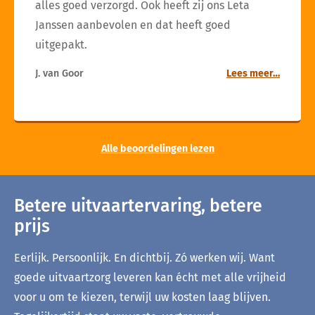
alles goed verzorgd. Ook heeft zij ons Leta
Janssen aanbevolen en dat heeft goed
uitgepakt.
J. van Goor
Lees meer…
Alle beoordelingen lezen
Betere uitvaartervaring, betere
prijs
Eerlijk. Persoonlijk. En dichtbij. Zó werken wij. Want
goede uitvaartzorg leveren kan écht met alle vrijheid
voor u om te kiezen, terwijl uw kosten laag blijven.