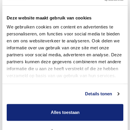
Dit kost een begrafenis
Deze website maakt gebruik van cookies
We gebruiken cookies om content en advertenties te
personaliseren, om functies voor social media te bieden
Bekijk tarieven voor crematie
en om ons websiteverkeer te analyseren. Ook delen we
informatie over uw gebruik van onze site met onze
partners voor social media, adverteren en analyse. Deze
partners kunnen deze gegevens combineren met andere
informatie die u aan ze heeft verstrekt of die ze hebben
verzameld op basis van uw gebruik van hun services.
Details tonen
Dit kost een crematie
Alles toestaan
Een betere uitvaart ervaring voor een betere
prijs