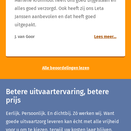
Marlène Kromhout heeft ons goed bijgestaan en
alles goed verzorgd. Ook heeft zij ons Leta
Janssen aanbevolen en dat heeft goed
uitgepakt.
J. van Goor
Lees meer…
Alle beoordelingen lezen
Betere uitvaartervaring, betere
prijs
Eerlijk. Persoonlijk. En dichtbij. Zó werken wij. Want
goede uitvaartzorg leveren kan écht met alle vrijheid
voor u om te kiezen, terwijl uw kosten laag blijven.