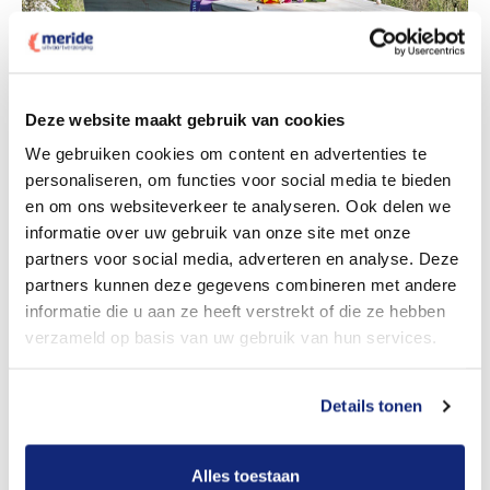
Deze website maakt gebruik van cookies
Dit kost een begrafenis
We gebruiken cookies om content en advertenties te
personaliseren, om functies voor social media te bieden
en om ons websiteverkeer te analyseren. Ook delen we
informatie over uw gebruik van onze site met onze
Bekijk tarieven voor crematie
partners voor social media, adverteren en analyse. Deze
partners kunnen deze gegevens combineren met andere
informatie die u aan ze heeft verstrekt of die ze hebben
verzameld op basis van uw gebruik van hun services.
Details tonen
Dit kost een crematie
Alles toestaan