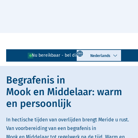
Naar hoofdinhoud
Lees voor
Uitleg woorden
Select language
Nu bereikbaar - bel direct!
024 - 890 96 57
Simpele tekst
Begrafenis in
Mook en Middelaar: warm
en persoonlijk
In hectische tijden van overlijden brengt Meride u rust.
Van voorbereiding van een begrafenis in
Mook en Middelaar tot regelwerk na de tijd. Warm en