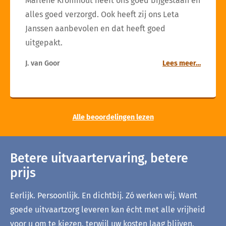
Marlène Kromhout heeft ons goed bijgestaan en
alles goed verzorgd. Ook heeft zij ons Leta
Janssen aanbevolen en dat heeft goed
uitgepakt.
J. van Goor
Lees meer…
Alle beoordelingen lezen
Betere uitvaartervaring, betere
prijs
Eerlijk. Persoonlijk. En dichtbij. Zó werken wij. Want
goede uitvaartzorg leveren kan écht met alle vrijheid
voor u om te kiezen, terwijl uw kosten laag blijven.