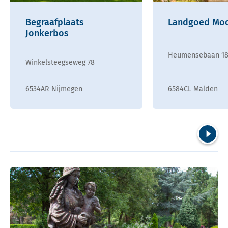
Begraafplaats
Landgoed Moo
Jonkerbos
Heumensebaan 1
Winkelsteegseweg 78
6534AR Nijmegen
6584CL Malden
Volgend