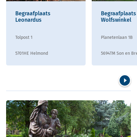
Begraafplaats
Begraafplaats
Leonardus
Wolfswinkel
Tolpost 1
Planetenlaan 1B
5701HE Helmond
5694TM Son en Br
Volgend