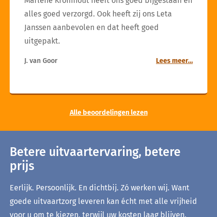
Marlène Kromhout heeft ons goed bijgestaan en
alles goed verzorgd. Ook heeft zij ons Leta
Janssen aanbevolen en dat heeft goed
uitgepakt.
J. van Goor
Lees meer…
Alle beoordelingen lezen
Betere uitvaartervaring, betere
prijs
Eerlijk. Persoonlijk. En dichtbij. Zó werken wij. Want
goede uitvaartzorg leveren kan écht met alle vrijheid
voor u om te kiezen, terwijl uw kosten laag blijven.