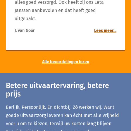
alles goed verzorgd. Ook heeft zij ons Leta
Janssen aanbevolen en dat heeft goed
uitgepakt.
J. van Goor
Lees meer…
Alle beoordelingen lezen
Betere uitvaartervaring, betere
prijs
Eerlijk. Persoonlijk. En dichtbij. Zó werken wij. Want
goede uitvaartzorg leveren kan écht met alle vrijheid
voor u om te kiezen, terwijl uw kosten laag blijven.