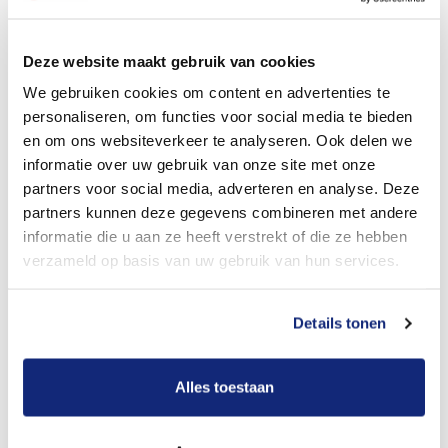
Dit kost een begrafenis
Deze website maakt gebruik van cookies
We gebruiken cookies om content en advertenties te
personaliseren, om functies voor social media te bieden
Bekijk tarieven voor crematie
en om ons websiteverkeer te analyseren. Ook delen we
informatie over uw gebruik van onze site met onze
partners voor social media, adverteren en analyse. Deze
partners kunnen deze gegevens combineren met andere
informatie die u aan ze heeft verstrekt of die ze hebben
verzameld op basis van uw gebruik van hun services.
Details tonen
Dit kost een crematie
Alles toestaan
Een betere uitvaart ervaring voor een betere
prijs