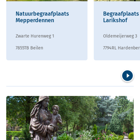
Natuurbegraafplaats
Begraafplaats
Mepperdennen
Larikshof
Zwarte Hurenweg 1
Oldemeijerweg 3
7855TB Beilen
7794RL Hardenber
Volgend