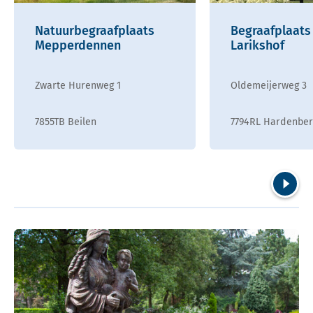
Natuurbegraafplaats
Begraafplaats
Mepperdennen
Larikshof
Zwarte Hurenweg 1
Oldemeijerweg 3
7855TB Beilen
7794RL Hardenber
Volgend