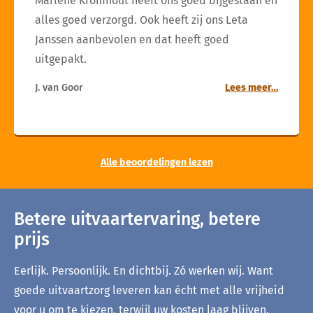
Marlène Kromhout heeft ons goed bijgestaan en
alles goed verzorgd. Ook heeft zij ons Leta
Janssen aanbevolen en dat heeft goed
uitgepakt.
J. van Goor
Lees meer…
Alle beoordelingen lezen
Betere uitvaartervaring, betere
prijs
Eerlijk. Persoonlijk. En dichtbij. Zó werken wij. Want
goede uitvaartzorg leveren kan écht met alle vrijheid
voor u om te kiezen, terwijl uw kosten laag blijven.