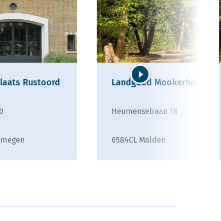
laats Rustoord
Landgoed Mookerheide
Volgende
0
Heumensebaan 18
ijmegen
6584CL Malden