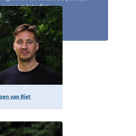
wensen en behoeften.
024 - 890 96 57
roen van Riet