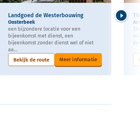
Landgoed de Westerbouwing
Th
Oosterbeek
Ar
Volgende
een bijzondere locatie voor een
The
bijeenkomst met dienst, een
ru
bijeenkomst zonder dienst wel of niet
een
aa...
Meer informatie
Bekijk de route