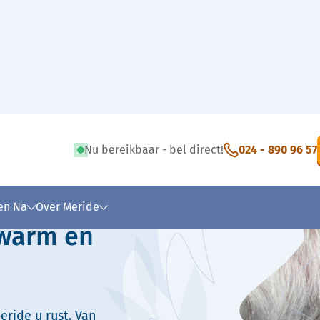
Nu bereikbaar - bel direct!
024 - 890 96 57
 tekst
 en Na
Over Meride
 warm en
eride u rust. Van