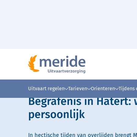
Naar hoofdinhoud
Lees voor
Uitleg woorden
Simpele
Uitvaart regelen
Tarieven
Orienteren
Tijdens
Begrafenis in Hatert:
persoonlijk
In hectische tijden van overlijden brengt M