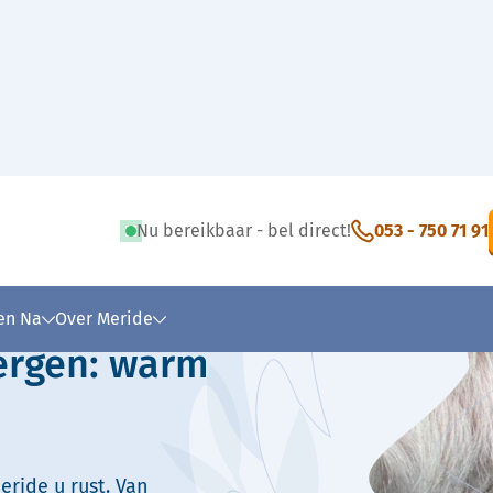
Nu bereikbaar - bel direct!
053 - 750 71 91
 tekst
 en Na
Over Meride
ergen: warm
eride u rust. Van