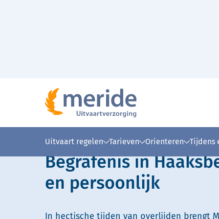
Naar hoofdinhoud
Lees voor
Uitleg woorden
Simpele
Uitvaart regelen
Tarieven
Orienteren
Tijdens
Begrafenis in Haaksb
en persoonlijk
In hectische tijden van overlijden brengt M