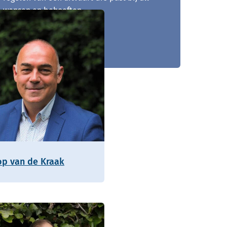
wensen en behoeften.
053 - 750 71 91
op van de Kraak