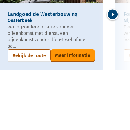
Landgoed de Westerbouwing
Fo
Oosterbeek
Ni
Volgende
een bijzondere locatie voor een
Ee
bijeenkomst met dienst, een
ve
bijeenkomst zonder dienst wel of niet
jaa
aa...
Meer informatie
Bekijk de route