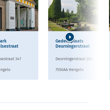
ark
Gedenkplaats
Volgende
lsestraat
Deurningerstraat
sestraat 347
Deurningerstraat 262
engelo
7550AA Hengelo