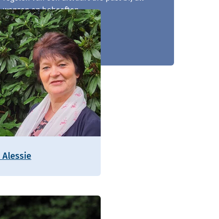
wensen en behoeften.
043 - 363 79 79
 Alessie