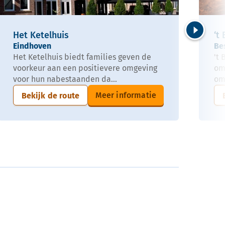
Het Ketelhuis
‘t
Volgende
Eindhoven
Be
Het Ketelhuis biedt families geven de
't
voorkeur aan een positievere omgeving
om
voor hun nabestaanden da...
om
Meer informatie
Bekijk de route