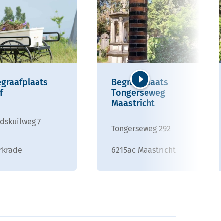
graafplaats
Begraafplaats
f
Tongerseweg
Volgende
Maastricht
dskuilweg 7
Tongerseweg 292
rkrade
6215ac Maastricht