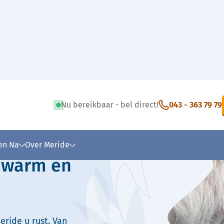
Nu bereikbaar - bel direct!
043 - 363 79 79
 tekst
 en Na
Over Meride
: warm en
eride u rust. Van