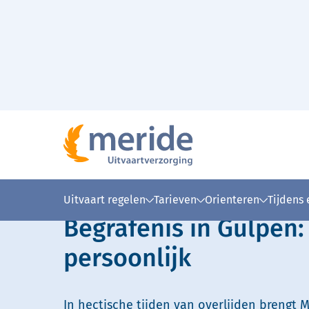
Naar hoofdinhoud
Lees voor
Uitleg woorden
Simpele
Uitvaart regelen
Tarieven
Orienteren
Tijdens
Begrafenis in Gulpen
persoonlijk
In hectische tijden van overlijden brengt M