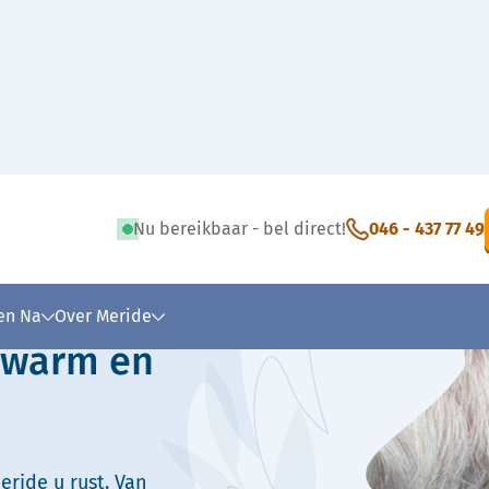
Nu bereikbaar - bel direct!
046 - 437 77 49
 tekst
 en Na
Over Meride
: warm en
eride u rust. Van