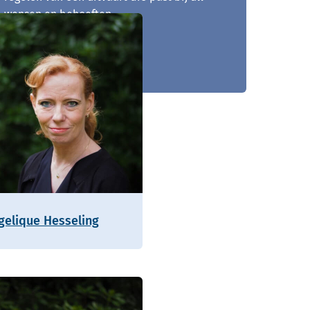
wensen en behoeften.
046 - 437 77 49
gelique Hesseling