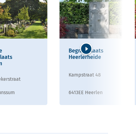
e
Begraafplaats
laats
Heerlerheide
Volgende
m
Kampstraat 48
kerstraat
unssum
6413EE Heerlen