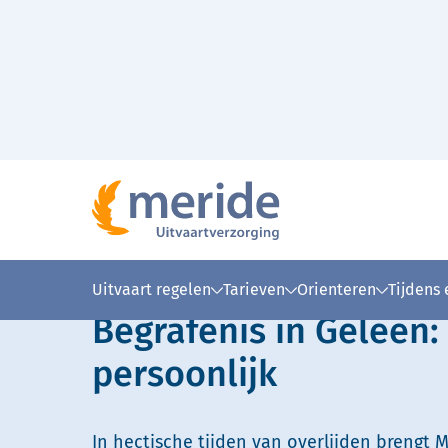
Naar hoofdinhoud
Lees voor
Uitleg woorden
Simpele
Uitvaart regelen
Tarieven
Orienteren
Tijdens
Begrafenis in Geleen
persoonlijk
In hectische tijden van overlijden brengt M