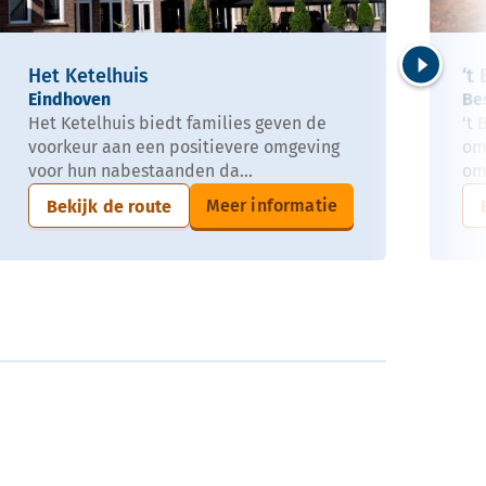
Het Ketelhuis
‘t
Volgende
Eindhoven
Be
Het Ketelhuis biedt families geven de
't
voorkeur aan een positievere omgeving
om
voor hun nabestaanden da...
om
Meer informatie
Bekijk de route