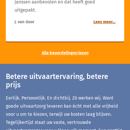
Janssen aanbevolen en dat heeft goed
uitgepakt.
J. van Goor
Lees meer…
Alle beoordelingen lezen
Betere uitvaartervaring, betere
prijs
Eerlijk. Persoonlijk. En dichtbij. Zó werken wij. Want
goede uitvaartzorg leveren kan écht met alle vrijheid
voor u om te kiezen, terwijl uw kosten laag blijven.
Tegelijkertijd staat uw vaste, vertrouwde