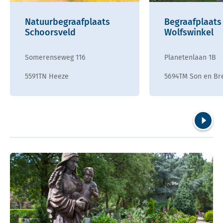
Natuurbegraafplaats
Begraafplaats
Schoorsveld
Wolfswinkel
Somerenseweg 116
Planetenlaan 1B
5591TN Heeze
5694TM Son en Br
Volgend