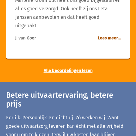
Marlène Kromhout heeft ons goed bijgestaan en
alles goed verzorgd. Ook heeft zij ons Leta
Janssen aanbevolen en dat heeft goed
uitgepakt.
J. van Goor
Lees meer…
Alle beoordelingen lezen
Betere uitvaartervaring, betere
prijs
Eerlijk. Persoonlijk. En dichtbij. Zó werken wij. Want
goede uitvaartzorg leveren kan écht met alle vrijheid
voor u om te kiezen, terwijl uw kosten laag blijven.