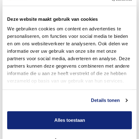
Dit kost een begrafenis
Deze website maakt gebruik van cookies
We gebruiken cookies om content en advertenties te
personaliseren, om functies voor social media te bieden
Bekijk tarieven voor crematie
en om ons websiteverkeer te analyseren. Ook delen we
informatie over uw gebruik van onze site met onze
partners voor social media, adverteren en analyse. Deze
partners kunnen deze gegevens combineren met andere
informatie die u aan ze heeft verstrekt of die ze hebben
verzameld op basis van uw gebruik van hun services.
Details tonen
Dit kost een crematie
Alles toestaan
Een betere uitvaart ervaring voor een betere
prijs