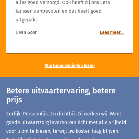
alles goed verzorgd. Ook heeft zij ons Leta
Janssen aanbevolen en dat heeft goed
uitgepakt.
J. van Goor
Lees meer…
Alle beoordelingen lezen
Betere uitvaartervaring, betere
prijs
Eerlijk. Persoonlijk. En dichtbij. Zó werken wij. Want
goede uitvaartzorg leveren kan écht met alle vrijheid
voor u om te kiezen, terwijl uw kosten laag blijven.