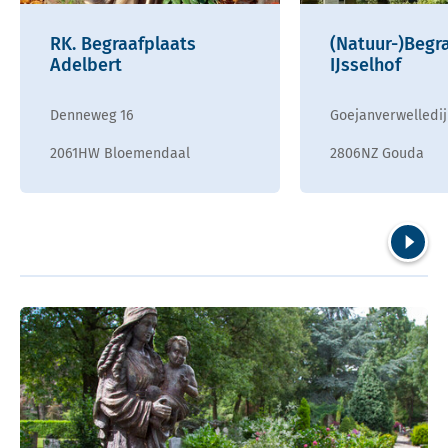
RK. Begraafplaats
(Natuur-)Begr
Adelbert
IJsselhof
Denneweg 16
Goejanverwelledij
2061HW Bloemendaal
2806NZ Gouda
Volgend