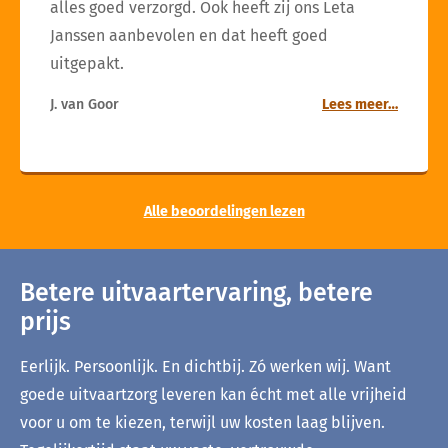
alles goed verzorgd. Ook heeft zij ons Leta
Janssen aanbevolen en dat heeft goed
uitgepakt.
J. van Goor
Lees meer…
Alle beoordelingen lezen
Betere uitvaartervaring, betere
prijs
Eerlijk. Persoonlijk. En dichtbij. Zó werken wij. Want
goede uitvaartzorg leveren kan écht met alle vrijheid
voor u om te kiezen, terwijl uw kosten laag blijven.