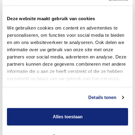
Dit kost een begrafenis
Deze website maakt gebruik van cookies
We gebruiken cookies om content en advertenties te
personaliseren, om functies voor social media te bieden
Bekijk tarieven voor crematie
en om ons websiteverkeer te analyseren. Ook delen we
informatie over uw gebruik van onze site met onze
partners voor social media, adverteren en analyse. Deze
partners kunnen deze gegevens combineren met andere
informatie die u aan ze heeft verstrekt of die ze hebben
verzameld op basis van uw gebruik van hun services.
Details tonen
Dit kost een crematie
Alles toestaan
Een betere uitvaart ervaring voor een betere
prijs