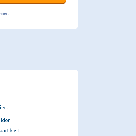
nemen.
ien:
elden
aart kost