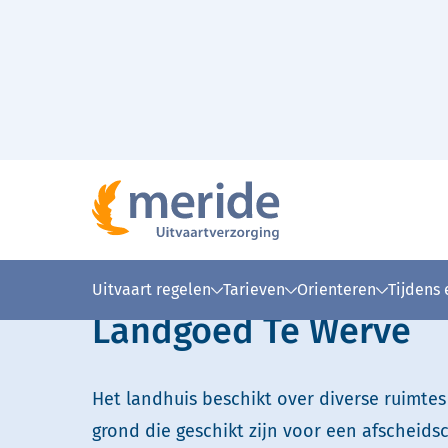
Naar hoofdinhoud
Home
Landgoed Te Werve
>
Lees voor
Uitleg woorden
Simpele
Uitvaart regelen
Tarieven
Orienteren
Tijdens
Landgoed Te Werve
Het landhuis beschikt over diverse ruimte
grond die geschikt zijn voor een afscheid