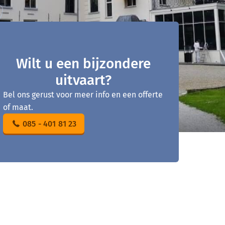
Wilt u een bijzondere
uitvaart?
Bel ons gerust voor meer info en een offerte
of maat.
085 - 401 81 23