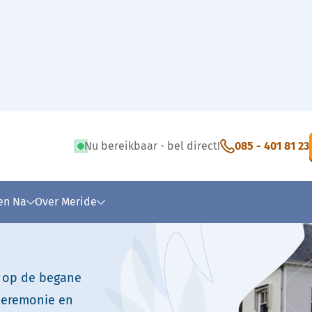
Nu bereikbaar - bel direct!
085 - 401 81 23
 tekst
 en Na
Over Meride
s op de begane
sceremonie en