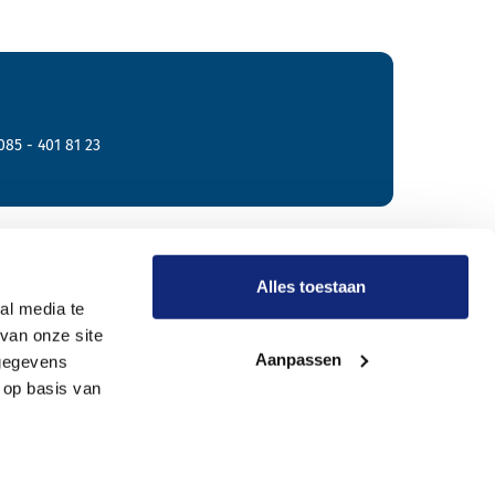
085 - 401 81 23
r Meride
Alles toestaan
al media te
van onze site
Onze werkwijze
Aanpassen
 gegevens
Wie zijn wij?
 op basis van
Vacatures
Onze uitvaartverzorgers