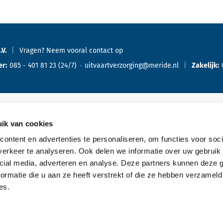
.V.
Vragen? Neem vooral
contact
op
er:
085 - 401 81 23
(24/7)
uitvaartverzorging@meride.nl
Zakelijk:
ik van cookies
Oriënteren
Ove
ontent en advertenties te personaliseren, om functies voor soci
erkeer te analyseren. Ook delen we informatie over uw gebruik 
Offerte aanvragen
cial media, adverteren en analyse. Deze partners kunnen deze
Bespreking met de uitvaartverzorger
ormatie die u aan ze heeft verstrekt of die ze hebben verzameld
es.
Kennismaking aanvragen
Typen uitvaarten