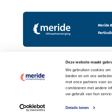
Contactgegevens en footer menu van Meride
Meride B
Particuli
Deze website maakt gebru
Tarieven
We gebruiken cookies om c
bieden en om ons websitev
Wat kost een crematie
met onze partners voor so
Wat kost een begrafenis
combineren met andere inf
uw gebruik van hun servic
Elke uitvaartpolis welkom
Offerte aanvragen
Details tonen