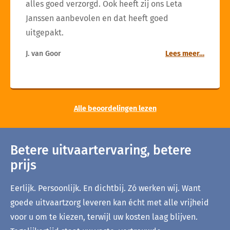
alles goed verzorgd. Ook heeft zij ons Leta
Janssen aanbevolen en dat heeft goed
uitgepakt.
J. van Goor
Lees meer…
Alle beoordelingen lezen
Betere uitvaartervaring, betere
prijs
Eerlijk. Persoonlijk. En dichtbij. Zó werken wij. Want
goede uitvaartzorg leveren kan écht met alle vrijheid
voor u om te kiezen, terwijl uw kosten laag blijven.