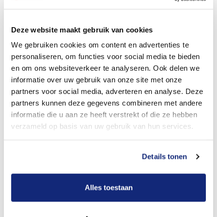
Dit kost een begrafenis
Deze website maakt gebruik van cookies
We gebruiken cookies om content en advertenties te
personaliseren, om functies voor social media te bieden
Bekijk tarieven voor crematie
en om ons websiteverkeer te analyseren. Ook delen we
informatie over uw gebruik van onze site met onze
partners voor social media, adverteren en analyse. Deze
partners kunnen deze gegevens combineren met andere
informatie die u aan ze heeft verstrekt of die ze hebben
verzameld op basis van uw gebruik van hun services.
Details tonen
Dit kost een crematie
Alles toestaan
Een betere uitvaart ervaring voor een betere
prijs